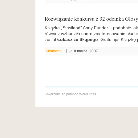
Rozwiązanie konkursu z 32 odcinka Glos
Książka „Stasiland” Anny Funder – podobnie ja
również wzbudziła spore zainteresowanie słuc
został
Łukasz ze Skąpego
. Gratuluję! Książkę
Skomentuj
8 marca, 2007
Stworzone za pomocą
WordPress
.