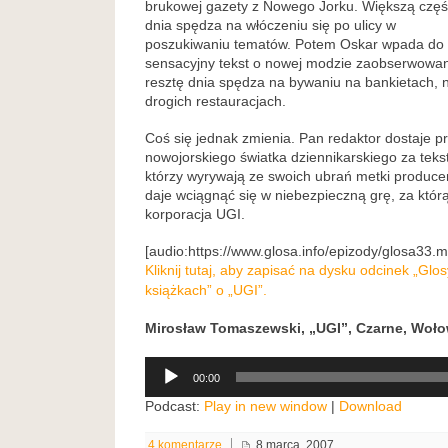
brukowej gazety z Nowego Jorku. Większą czę
dnia spędza na włóczeniu się po ulicy w
poszukiwaniu tematów. Potem Oskar wpada do r
sensacyjny tekst o nowej modzie zaobserwowan
resztę dnia spędza na bywaniu na bankietach,
drogich restauracjach.
Coś się jednak zmienia. Pan redaktor dostaje 
nowojorskiego światka dziennikarskiego za tekst
którzy wyrywają ze swoich ubrań metki produce
daje wciągnąć się w niebezpieczną grę, za którą
korporacja UGI.
[audio:https://www.glosa.info/epizody/glosa33.
Kliknij tutaj, aby zapisać na dysku odcinek „Gl
książkach” o „UGI”.
Mirosław Tomaszewski, „UGI”, Czarne, Woło
Odtwarzacz
00:00
plików
dźwiękowych
Podcast:
Play in new window
|
Download
4 komentarze
8 marca, 2007