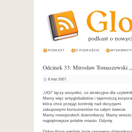
PODKAST
O PODKAŚCIE
WYDAWNICT
Odcinek 33: Mirosław Tomaszewski 
8 mar 2007
„UGI” łączy wszystko, co atrakcyjne dla czytelni
Mamy więc antyglobalistów i tajemniczą korpora
która chce przejąć kontrolę nad decyzjami
zakupowymi konsumentów na całym świecie.
Mamy nowojorskich dziennikarzy. Mamy wreszc
najpiękniejsze polskie miasto: Gdynię.
Oskar Knop wiedzie życie rasowego dziennikar