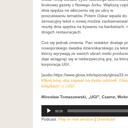
brukowej gazety z Nowego Jorku. Większą czę
dnia spędza na włóczeniu się po ulicy w
poszukiwaniu tematów. Potem Oskar wpada do r
sensacyjny tekst o nowej modzie zaobserwowan
resztę dnia spędza na bywaniu na bankietach,
drogich restauracjach.
Coś się jednak zmienia. Pan redaktor dostaje 
nowojorskiego światka dziennikarskiego za tekst
którzy wyrywają ze swoich ubrań metki produce
daje wciągnąć się w niebezpieczną grę, za którą
korporacja UGI.
[audio:https://www.glosa.info/epizody/glosa33.
Kliknij tutaj, aby zapisać na dysku odcinek „Gl
książkach” o „UGI”.
Mirosław Tomaszewski, „UGI”, Czarne, Woło
Odtwarzacz
00:00
plików
dźwiękowych
Podcast:
Play in new window
|
Download