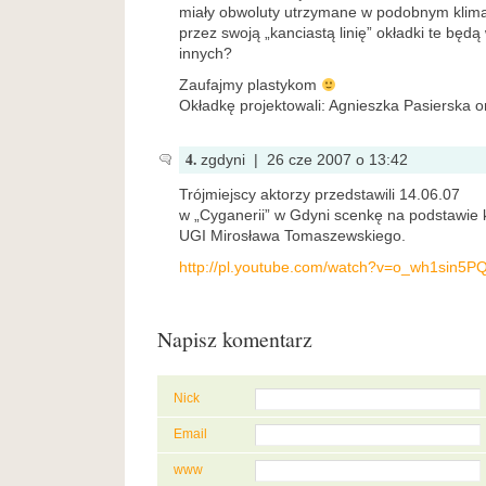
miały obwoluty utrzymane w podobnym klimac
przez swoją „kanciastą linię” okładki te będ
innych?
Zaufajmy plastykom
Okładkę projektowali: Agnieszka Pasierska o
4.
zgdyni | 26 cze 2007 o 13:42
Trójmiejscy aktorzy przedstawili 14.06.07
w „Cyganerii” w Gdyni scenkę na podstawie k
UGI Mirosława Tomaszewskiego.
http://pl.youtube.com/watch?v=o_wh1sin5P
Napisz komentarz
Nick
Email
www