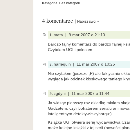
Kategoria: Bez kategorii
4 komentarze
Napisz swój
1.
meta | 9 mar 2007 o 21:10
Bardzo fajny komentarz do bardzo fajnej ksi
Czytałam UGI i polecam.
2.
harlequin | 11 mar 2007 o 10:25
Nie czytałem (jeszcze ;P) ale faktycznie okł
wygląda jak odcinek kioskowego taniego krymi
3.
zgdyni | 11 mar 2007 o 11:44
Ja widząc pierwszy raz okładkę miałam skoj
Gadżetem, czyli bohaterem serialu animow
inteligentnym detektywie-cyborgu:)
Książka UGI otwiera serię wydawnictwa Czar
może kolejne książki z tej serii (nowości pl