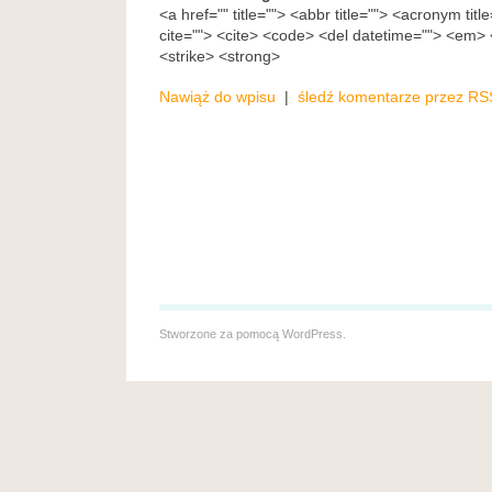
<a href="" title=""> <abbr title=""> <acronym tit
cite=""> <cite> <code> <del datetime=""> <em> <
<strike> <strong>
Nawiąż do wpisu
|
śledź komentarze przez RS
Stworzone za pomocą
WordPress
.