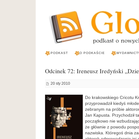
PODKAST
O PODKAŚCIE
WYDAWNICT
Odcinek 72: Ireneusz Iredyński „Dzie
20 sty 2010
Do krakowskiego Cricotu Kr
przyprowadził kiedyś młod
zebranym na próbie aktorom
Jan Kapusta. Przychodził ta
początkowo nie wzbudzając
że głównie z powodu pospo
nazwiska. Któregoś dnia za
aktorek odprowadzenie jej 