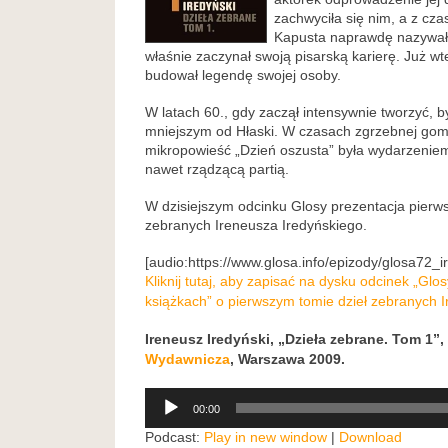
zachwyciła się nim, a z cz
Kapusta naprawdę nazywał s
właśnie zaczynał swoją pisarską karierę. Już w
budował legendę swojej osoby.
W latach 60., gdy zaczął intensywnie tworzyć, 
mniejszym od Hłaski. W czasach zgrzebnej go
mikropowieść „Dzień oszusta” była wydarzeniem
nawet rządzącą partią.
W dzisiejszym odcinku Glosy prezentacja pierw
zebranych Ireneusza Iredyńskiego.
[audio:https://www.glosa.info/epizody/glosa72_
Kliknij tutaj, aby zapisać na dysku odcinek „Gl
książkach” o pierwszym tomie dzieł zebranych 
Ireneusz Iredyński, „Dzieła zebrane. Tom 1”,
Wydawnicza
, Warszawa 2009.
Odtwarzacz
00:00
plików
dźwiękowych
Podcast:
Play in new window
|
Download