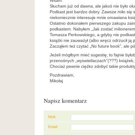
Witam.
Słucham już od dawna, ale jakoś nie było o
Podkast jest bardzo dobry. Zawsze miło się 
niekoniecznie interesuje mnie omawiana ksi
Ostatnio dokonałem pierwszego zakupu zai
podkastem. Nabyłem „Jak zostać milionerem
Tomasza Perkowskiego, a gdyby nie podkast
książki nie zauważył (albo wręcz odrzucił ją 
Zacząłem też czytać „No future book”, ale pó
Jeżeli mógłbym mieć sugestię, to fajnie był
przenośnych „wyswietlaczach”(???) książek, ty
Chociaż pewnie ciężko zdobyć takie produkty
Pozdrawiam,
Mikołaj
Napisz komentarz
Nick
Email