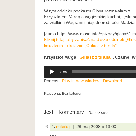
W tym odcinku podkastu Glosa rozmawiam z
Krzysztofem Vargą o węgierskiej kuchni, tęskno
za wielkimi Węgrami i niejednorodności Madzia
[audio:https://www.glosa.info/epizody/glosa61.
Kliknij tutaj, aby zapisać na dysku odcinek „Gl
książkach” o książce „Gulasz z turula”.
Krzysztof Varga
„Gulasz z turula”
, Czarne, 
Odtwarzacz
00:00
plików
dźwiękowych
Podcast:
Play in new window
|
Download
Kategoria: Bez kategorii
Jest 1 komentarz
Napisz swój
1.
mikolajl
| 26 maj 2008 o 13:00