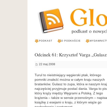
PODKAST
O PODKAŚCIE
WYDAWNICT
Odcinek 61: Krzysztof Varga „Gulasz 
22 maj 2008
Turul to nieistniejący węgierski ptak, którego
pomniki znaleźć można w całym kraju naszych
bratanków. Gulasz to zupa, która w naszym kra
najczęściej przyjmuje postać dania. Varga to pis
który krąży między Węgrami a Polską. Z tego
krążenia – także w sensie przenośnym – napisa
książkę z esejami o kraju, z którym wiąże go
pochodzenie i sentyment.