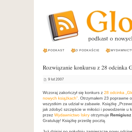
PODKAST
O PODKAŚCIE
WYDAWNICT
Rozwiązanie konkursu z 28 odcinka 
9 lut 2007
Wczoraj zakończył się konkurs z
28 odcinka „Gl
nowych książkach”
. Otrzymałem 23 poprawne o
wszystkim za udział w zabawie. Książkę „Przew
jak zdobyć szczęście w miłości i powodzenie u 
przez
Wydawnictwo Iskry
otrzymuje
Remigiusz 
Gratuluję! Książkę prześlę pocztą.
Już dzisiaj po południu zamieszczę nowy odcine