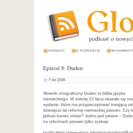
PODKAST
O PODKAŚCIE
WYDAWNICT
Epizod 8: Duden
7 sie 2006
Słownik ortograficzny Duden to biblia języka
niemieckiego. W sobotę 22 lipca ukazało się n
wydanie, które ma przypieczętować trwającą od
dziesięciu lat reformę niemieckiej pisowni. Czy t
jednak koniec zmian? Jedno jest pewne – Dud
na reformach pisowni tylko zyskuje.
[audio:https://www.glosa.info/epizody/glosa08.