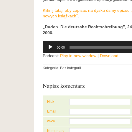
Kliknij tutaj, aby zapisać na dysku ósmy epizod
nowych książkach”
.
„Duden. Die deutsche Rechtschreibung”, 24
2006.
Odtwarzacz
00:00
plików
dźwiękowych
Podcast:
Play in new window
|
Download
Kategoria: Bez kategorii
Napisz komentarz
Nick
Email
www
Komentarz