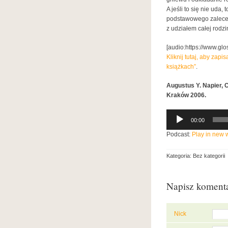
A jeśli to się nie uda,
podstawowego zalecen
z udziałem całej rodzi
[audio:https://www.gl
Kliknij tutaj, aby za
książkach”
.
Augustus Y. Napier, 
Kraków 2006.
Odtwarzacz
00:00
plików
dźwiękowych
Podcast:
Play in new
Kategoria: Bez kategorii
Napisz koment
Nick