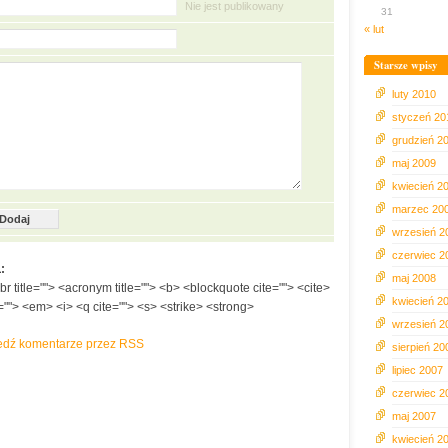
Nie jest publikowany
31
« lut
Starsze wpisy
luty 2010
styczeń 20
grudzień 2
maj 2009
kwiecień 2
marzec 20
wrzesień 2
czerwiec 2
:
maj 2008
bbr title=""> <acronym title=""> <b> <blockquote cite=""> <cite>
kwiecień 2
""> <em> <i> <q cite=""> <s> <strike> <strong>
wrzesień 2
edź komentarze przez RSS
sierpień 20
lipiec 2007
czerwiec 2
maj 2007
kwiecień 2