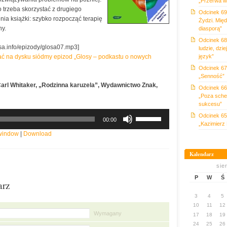
„Przerwa w
 to trzeba skorzystać z drugiego
Odcinek 69
ia książki: szybko rozpocząć terapię
Żydzi. Międ
ny.
diasporą”
Odcinek 68:
osa.info/epizody/glosa07.mp3]
ludzie, dzie
pisać na dysku siódmy epizod „Glosy – podkastu o nowych
język”
Odcinek 67
„Senność”
Carl Whitaker, „Rodzinna karuzela”, Wydawnictwo Znak,
Odcinek 66
„Poza sche
sukcesu”
Używaj
Odcinek 65
00:00
strzałek
„Kazimierz 
do
 window
|
Download
góry
oraz
Kalendarz
do
sie
dołu
P
W
Ś
aby
arz
zwiększyć
3
4
5
lub
10
11
12
zmniejszyć
Wymagany
17
18
19
głośność.
24
25
26