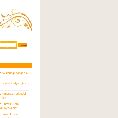
 "W dżungli zabija się
: Ben Macintyre „Agent
: Ireneusz Iredyński
rane”
: „Ludwik Dorn.
i i wyzwania”
 Paweł Lisicki