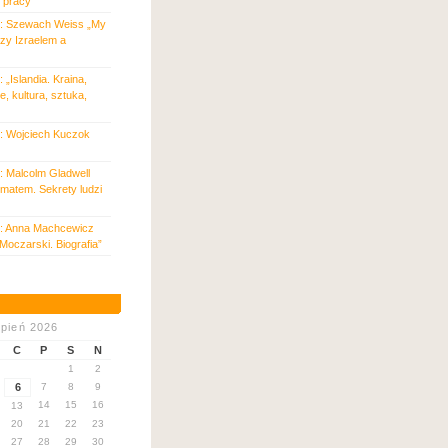
 pracy”
: Szewach Weiss „My
zy Izraelem a
 „Islandia. Kraina,
je, kultura, sztuka,
: Wojciech Kuczok
: Malcolm Gladwell
matem. Sekrety ludzi
: Anna Machcewicz
Moczarski. Biografia”
rpień 2026
C
P
S
N
1
2
6
7
8
9
14
15
16
13
20
21
22
23
27
28
29
30