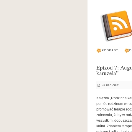
PODKAST
O
Epizod 7: Augu
karuzela”
24 cze 2006
Książka „Rodzinna ka
pomóc rodzinom w roz
promować terapie rodz
zaleceniu, żeby w rod
wszystkim, dopuszcza
kłótni. Zdaniem terape
gniewu i odkładanie 