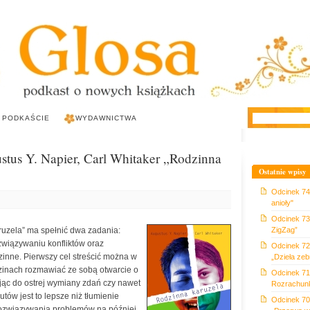
 PODKAŚCIE
WYDAWNICTWA
stus Y. Napier, Carl Whitaker „Rodzinna
Ostatnie wpisy
Odcinek 74:
anioły"
Odcinek 73
ruzela” ma spełnić dwa zadania:
ZigZag”
wiązywaniu konfliktów oraz
Odcinek 72
inne. Pierwszy cel streścić można w
„Dzieła zeb
zinach rozmawiać ze sobą otwarcie o
Odcinek 71
jąc do ostrej wymiany zdań czy nawet
Rozrachunk
utów jest to lepsze niż tłumienie
Odcinek 70:
rozwiązywania problemów na później.