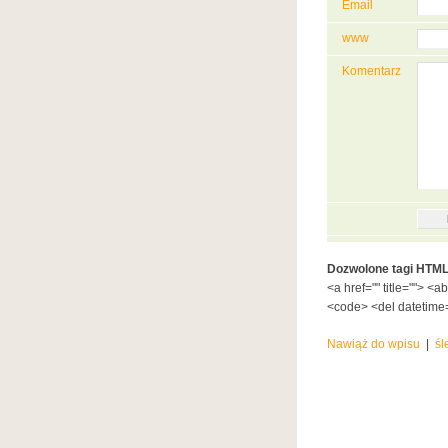
Email
www
Komentarz
Dozwolone tagi HTML
<a href="" title=""> <a
<code> <del datetime=
Nawiąż do wpisu
|
śl