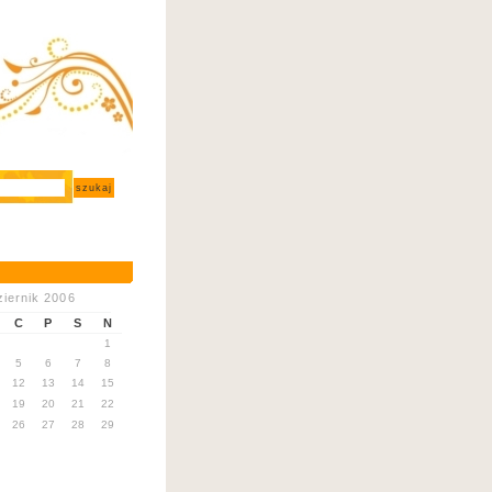
iernik 2006
C
P
S
N
1
5
6
7
8
12
13
14
15
19
20
21
22
26
27
28
29