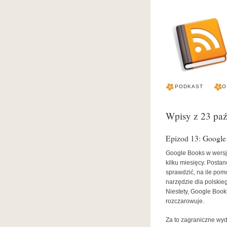
PODKAST
O
Wpisy z 23 pa
Epizod 13: Google
Google Books w wersji
kilku miesięcy. Posta
sprawdzić, na ile pomo
narzędzie dla polskie
Niestety, Google Book
rozczarowuje.
Za to zagraniczne wyd