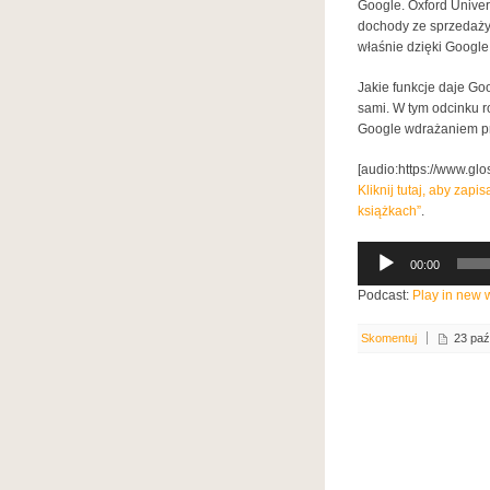
Google. Oxford Univers
dochody ze sprzedaży 
właśnie dzięki Google
Jakie funkcje daje Go
sami. W tym odcinku 
Google wdrażaniem pr
[audio:https://www.gl
Kliknij tutaj, aby zap
książkach”
.
Odtwarzacz
00:00
plików
dźwiękowych
Podcast:
Play in new
Skomentuj
23 paź