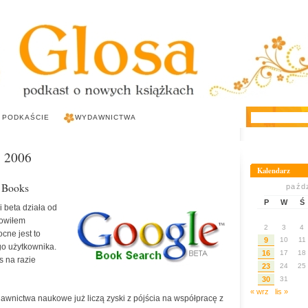
 PODKAŚCIE
WYDAWNICTWA
ź 2006
Kalendarz
 Books
paźdz
P
W
Ś
 beta działa od
nowiłem
2
3
4
cne jest to
9
10
11
go użytkownika.
16
17
18
s na razie
23
24
25
30
31
« wrz
lis »
awnictwa naukowe już liczą zyski z pójścia na współpracę z