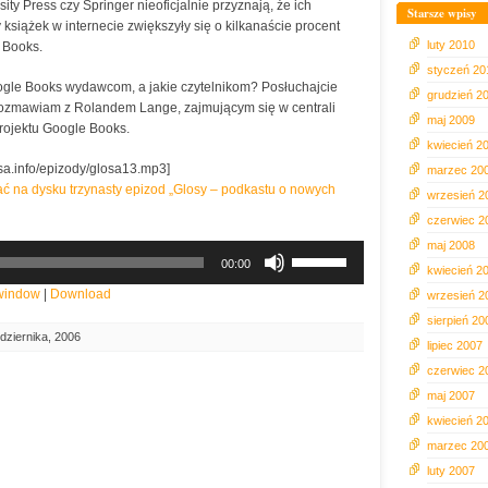
ity Press czy Springer nieoficjalnie przyznają, że ich
Starsze wpisy
książek w internecie zwiększyły się o kilkanaście procent
luty 2010
 Books.
styczeń 20
ogle Books wydawcom, a jakie czytelnikom? Posłuchajcie
grudzień 2
rozmawiam z Rolandem Lange, zajmującym się w centrali
maj 2009
ojektu Google Books.
kwiecień 2
osa.info/epizody/glosa13.mp3]
marzec 20
isać na dysku trzynasty epizod „Glosy – podkastu o nowych
wrzesień 2
czerwiec 2
maj 2008
Używaj
00:00
strzałek
kwiecień 2
do
 window
|
Download
wrzesień 2
góry
sierpień 20
oraz
dziernika, 2006
lipiec 2007
do
czerwiec 2
dołu
aby
maj 2007
zwiększyć
kwiecień 2
lub
marzec 20
zmniejszyć
luty 2007
głośność.