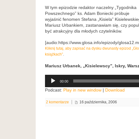
W tym epizodzie redaktor naczelny „Tygodnika
Powszechnego” ks. Adam Boniecki próbuje
wyjaśnić fenomen Stefana „Kisiela” Kisielewskie
Mariusz Urbankiem, zastanawiam się, czy popul
być atrakcyjny dla młodych czytelników.
[audio:https://www.glosa.info/epizody/glosa12.
Kliknij tutaj, aby zapisać na dysku dwunasty epizod „G
książkach”
.
Mariusz Urbanek, „Kisielewscy”, Iskry, Wars
Odtwarzacz
00:00
plików
dźwiękowych
Podcast:
Play in new window
|
Download
2 komentarze
16 października, 2006