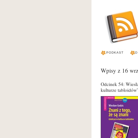
PODKAST
O
Wpisy z 16 wr
Odcinek 54: Wiesła
kulturze tabloidów