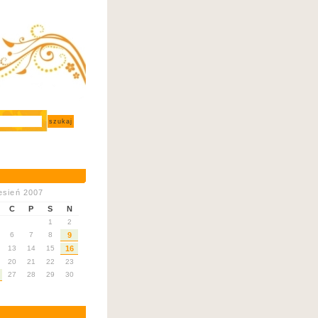
esień 2007
C
P
S
N
1
2
6
7
8
9
13
14
15
16
20
21
22
23
27
28
29
30