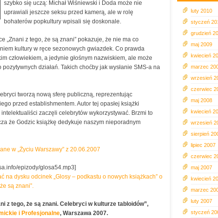
szybko się uczą: Michał Wiśniewski i Doda może nie
luty 2010
uprawiali jeszcze seksu przed kamerą, ale w rolę
bohaterów popkultury wpisali się doskonale.
styczeń 20
grudzień 2
 „Znani z tego, że są znani” pokazuje, że nie ma co
maj 2009
niem kultury w ręce sezonowych gwiazdek. Co prawda
kwiecień 2
elkim człowiekiem, a jedynie głośnym nazwiskiem, ale może
 pozytywnych działań. Takich choćby jak wysłanie SMS-a na
marzec 20
wrzesień 2
czerwiec 2
lebryci tworzą nową sferę publiczną, reprezentując
maj 2008
ego przed establishmentem. Autor tej opasłej książki
kwiecień 2
 intelektualiści zaczęli celebrytów wykorzystywać. Brzmi to
zcza że Godzic książkę dedykuje naszym nieporadnym
wrzesień 2
sierpień 20
lipiec 2007
ane w „Życiu Warszawy” z 20.06.2007
czerwiec 2
osa.info/epizody/glosa54.mp3]
maj 2007
isać na dysku odcinek „Glosy – podkastu o nowych książkach” o
kwiecień 2
 że są znani”.
marzec 20
luty 2007
i z tego, że są znani. Celebryci w kulturze tabloidów”,
styczeń 20
ckie i Profesjonalne
, Warszawa 2007.