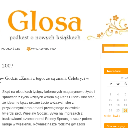
 PODKAŚCIE
WYDAWNICTWA
z 2007
Kalendarz
w Godzic „Znani z tego, że są znani. Celebryci w
wrz
”
P
W
Ś
Skąd na okładkach tysięcy kolorowych magazynów o życiu i
3
4
5
sprawach z życia wziętych wzięła się Paris Hilton? Ano stąd,
10
11
12
że idealnie łączy próżne życie wyższych sfer z
17
18
19
przyziemnymi problemami przeciętnego człowieka –
24
25
26
twierdzi prof. Wiesław Godzic. Bywa na imprezach z
« sie
kwi »
truskawkami, szampanem i Britney Spears, a zaraz potem
ląduje w więzieniu. Również nasze rodzime gwiazdki
Starsze wpisy