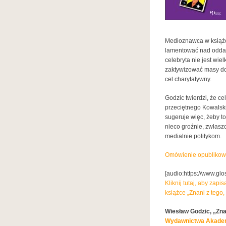
Medioznawca w książce
lamentować nad odda
celebryta nie jest wi
zaktywizować masy do
cel charytatywny.
Godzic twierdzi, że ce
przeciętnego Kowalski
sugeruje więc, żeby to
nieco groźnie, zwłas
medialnie politykom.
Omówienie opublikow
[audio:https://www.gl
Kliknij tutaj, aby zap
książce „Znani z tego,
Wiesław Godzic, „Znan
Wydawnictwa Akademi