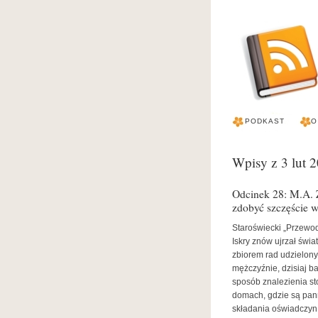
PODKAST
O
Wpisy z 3 lut 
Odcinek 28: M.A. 
zdobyć szczęście w
Staroświecki „Przewo
Iskry znów ujrzał świa
zbiorem rad udzielo
mężczyźnie, dzisiaj b
sposób znalezienia s
domach, gdzie są pa
składania oświadczyn 