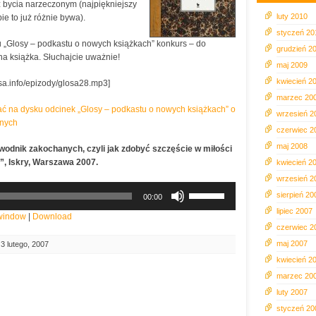
 bycia narzeczonym (najpiękniejszy
luty 2010
ie to już różnie bywa).
styczeń 20
 „Glosy – podkastu o nowych książkach” konkurs – do
grudzień 2
a książka. Słuchajcie uważnie!
maj 2009
kwiecień 2
osa.info/epizody/glosa28.mp3]
marzec 20
isać na dysku odcinek „Glosy – podkastu o nowych książkach” o
wrzesień 2
nych
czerwiec 2
maj 2008
wodnik zakochanych, czyli jak zdobyć szczęście w miłości
t”, Iskry, Warszawa 2007.
kwiecień 2
wrzesień 2
Używaj
sierpień 20
00:00
strzałek
lipiec 2007
do
 window
|
Download
góry
czerwiec 2
oraz
maj 2007
3 lutego, 2007
do
kwiecień 2
dołu
marzec 20
aby
luty 2007
zwiększyć
lub
styczeń 20