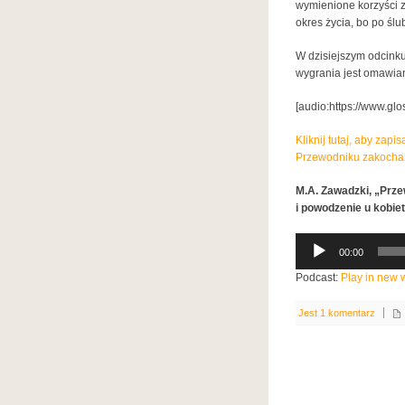
wymienione korzyści z
okres życia, bo po ślub
W dzisiejszym odcinku
wygrania jest omawian
[audio:https://www.gl
Kliknij tutaj, aby zap
Przewodniku zakocha
M.A. Zawadzki, „Prze
i powodzenie u kobie
Odtwarzacz
00:00
plików
dźwiękowych
Podcast:
Play in new
Jest 1 komentarz