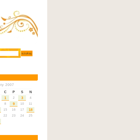
uty 2007
C
P
S
N
1
2
3
4
8
9
10
11
15
16
17
18
22
23
24
25