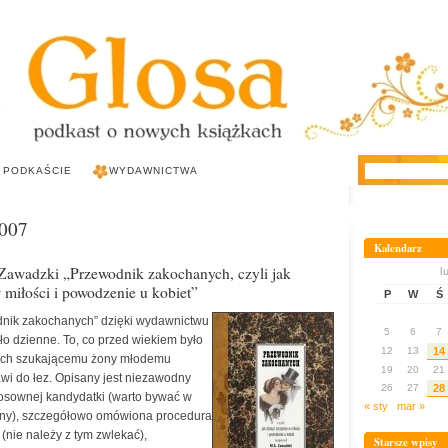
 PODKAŚCIE
WYDAWNICTWA
2007
Kalendarz
Zawadzki „Przewodnik zakochanych, czyli jak
l
 miłości i powodzenie u kobiet”
P
W
Ś
dnik zakochanych” dzięki wydawnictwu
5
6
7
tło dzienne. To, co przed wiekiem było
12
13
14
nych szukającemu żony młodemu
19
20
21
awi do łez. Opisany jest niezawodny
26
27
28
tosownej kandydatki (warto bywać w
« sty
mar »
nny), szczegółowo omówiona procedura
(nie należy z tym zwlekać),
Starsze wpisy