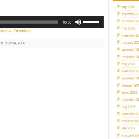
luty 2010
styczeń 20
Używaj
grudzień 2
00:00
strzałek
maj 2009
do
 window
|
Download
kwiecień 2
góry
oraz
marzec 20
11 grudnia, 2006
do
wrzesień 2
dołu
czerwiec 2
aby
maj 2008
zwiększyć
lub
kwiecień 2
zmniejszyć
wrzesień 2
głośność.
sierpień 20
lipiec 2007
czerwiec 2
maj 2007
kwiecień 2
marzec 20
luty 2007
styczeń 20