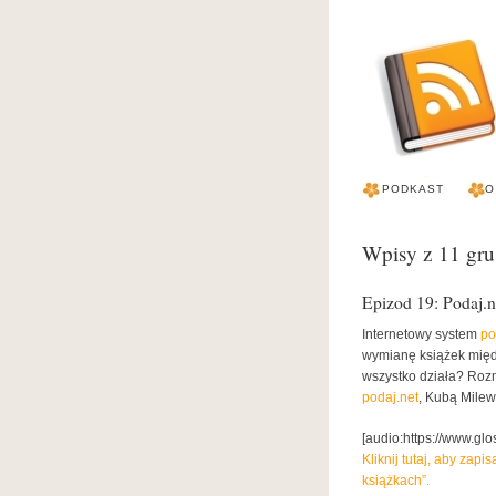
PODKAST
O
Wpisy z 11 gr
Epizod 19: Podaj.n
Internetowy system
po
wymianę książek międ
wszystko działa? Roz
podaj.net
, Kubą Mile
[audio:https://www.gl
Kliknij tutaj, aby zap
książkach”.