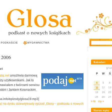
 PODKAŚCIE
WYDAWNICTWA
u 2006
Kalendarz
et
gru
P
W
Ś
daj.net
umożliwia darmową
zy użytkownikami. Jak to
4
5
6
mawiałem z twórcami serwisu
11
12
13
wskim i Jarkiem Kownackim.
18
19
20
25
26
27
osa.info/epizody/glosa19.mp3]
« lis
sty »
isać na dysku dziewiętnasty epizod „Glosy – podkastu o nowych
Starsze wpisy