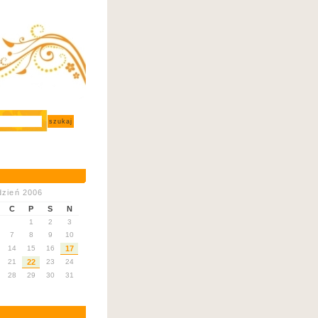
dzień 2006
C
P
S
N
1
2
3
7
8
9
10
14
15
16
17
21
22
23
24
28
29
30
31