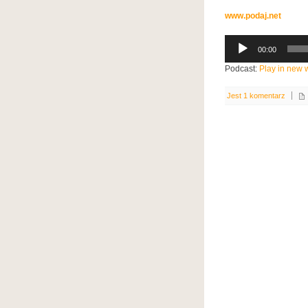
www.podaj.net
Odtwarzacz
00:00
plików
dźwiękowych
Podcast:
Play in new
Jest 1 komentarz